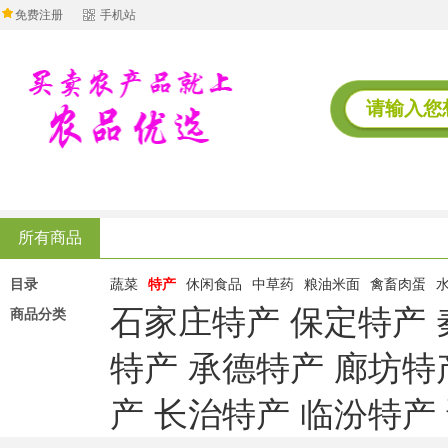
免费注册
手机站
所有商品
目录
蔬菜
特产
休闲食品
中草药
粮油米面
禽畜肉蛋
石家庄特产
保定特产
商品分类
特产
承德特产
廊坊特
产
长治特产
临汾特产