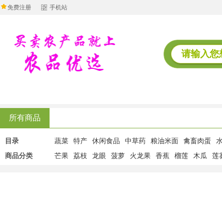
免费注册
手机站
所有商品
目录
蔬菜
特产
休闲食品
中草药
粮油米面
禽畜肉蛋
商品分类
芒果
荔枝
龙眼
菠萝
火龙果
香蕉
榴莲
木瓜
莲