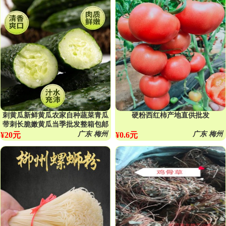
刺黄瓜新鲜黄瓜农家自种蔬菜青瓜
硬粉西红柿产地直供批发
带刺长脆嫩黄瓜当季批发整箱包邮
广东 梅州
广东 梅州
¥20元
¥0.6元