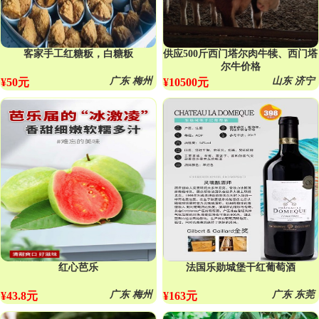
客家手工红糖粄，白糖粄
供应500斤西门塔尔肉牛犊、西门塔
尔牛价格
广东 梅州
山东 济宁
¥50元
¥10500元
红心芭乐
法国乐勋城堡干红葡萄酒
广东 梅州
广东 东莞
¥43.8元
¥163元