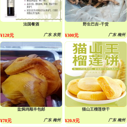
法国餐酒
野生巴吉~干货
广东 东莞
广东 梅州
¥128元
¥300元
盐焗鸡顺丰包邮
猫山王榴莲饼干
广东 梅州
广东 梅州
¥78元
¥20.9元