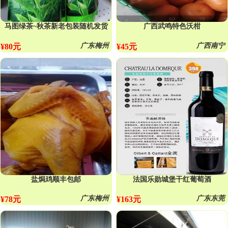
马图绿茶~秋茶新老包装随机发货
广西武鸣特色沃柑
广东梅州
广西南宁
¥80元
¥45元
盐焗鸡顺丰包邮
法国乐勋城堡干红葡萄酒
广东梅州
广东东莞
¥78元
¥163元