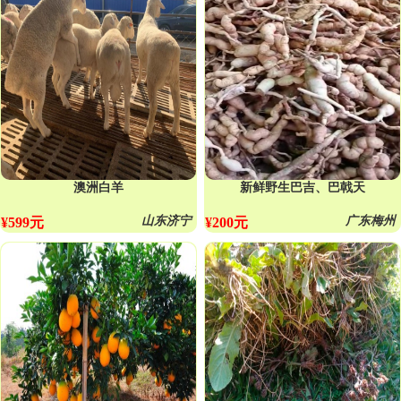
澳洲白羊
新鲜野生巴吉、巴戟天
山东济宁
广东梅州
¥599元
¥200元