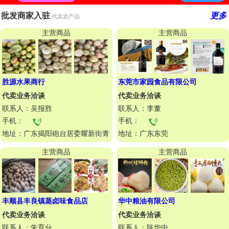
批发商家入驻
更多
代卖农产品
主营商品
主营商品
胜源水果商行
东莞市家园食品有限公司
代卖业务洽谈
代卖业务洽谈
联系人：吴报胜
联系人：李董
手机：
手机：
地址：广东揭阳砲台居委耀新街青
地址：广东东莞
菓场
主营商品
主营商品
丰顺县丰良镇蒸卤味食品店
华中粮油有限公司
代卖业务洽谈
代卖业务洽谈
联系人：朱育分
联系人：陈华中