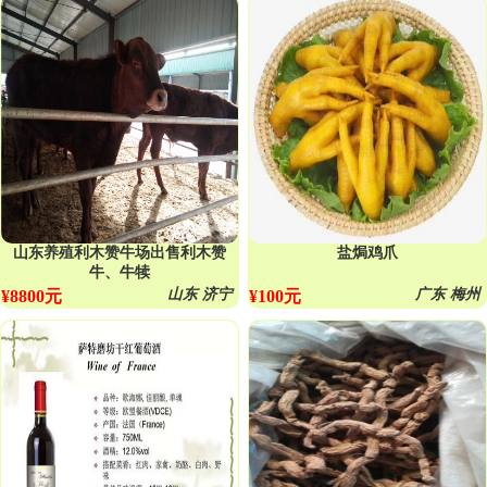
山东养殖利木赞牛场出售利木赞
盐焗鸡爪
牛、牛犊
山东 济宁
广东 梅州
¥8800元
¥100元