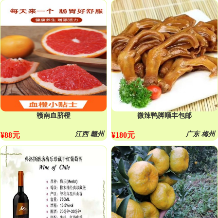
赣南血脐橙
微辣鸭脚顺丰包邮
江西 赣州
广东 梅州
¥88元
¥180元