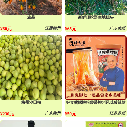
农品
新鲜现挖野生地胆头
江西赣州
广东梅州
¥60元
¥65元
梅州沙田柚
好食熊螺蛳粉袋装柳州风味酸辣款
广东梅州
江苏苏州
¥230元
¥50元