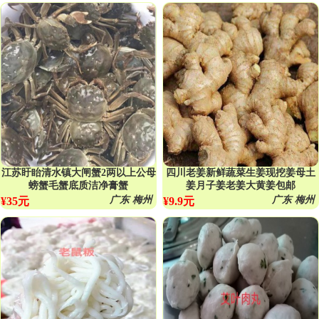
江苏盱眙清水镇大闸蟹2两以上公母
四川老姜新鲜蔬菜生姜现挖姜母土
螃蟹毛蟹底质洁净膏蟹
姜月子姜老姜大黄姜包邮
广东 梅州
广东 梅州
¥35元
¥9.9元