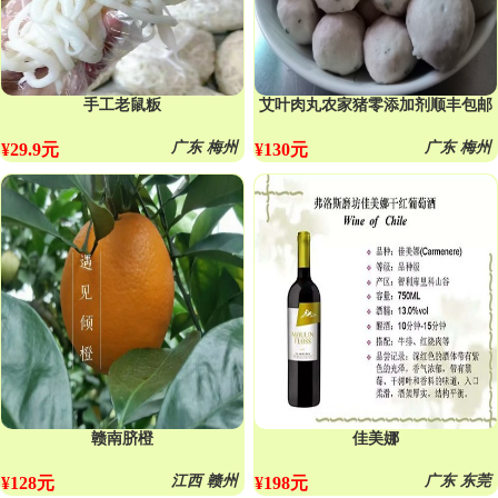
手工老鼠粄
艾叶肉丸农家猪零添加剂顺丰包邮
广东 梅州
广东 梅州
¥29.9元
¥130元
赣南脐橙
佳美娜
江西 赣州
广东 东莞
¥128元
¥198元