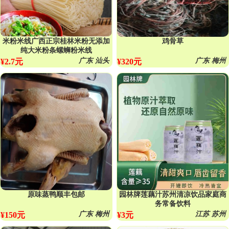
米粉米线广西正宗桂林米粉无添加
鸡骨草
纯大米粉条螺蛳粉米线
广东 汕头
广东 梅州
¥2.7元
¥320元
原味蒸鸭顺丰包邮
园林牌莲藕汁苏州清凉饮品家庭商
务常备饮料
广东 梅州
江苏 苏州
¥150元
¥3元