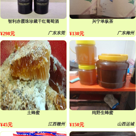
智利赤霞珠珍藏干红葡萄酒
兴宁单枞茶
广东东莞
广东梅州
¥298元
¥130元
土蜂蜜
纯野生蜂蜜
江西赣州
山西运城
¥45元
¥150元