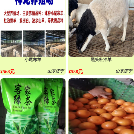
小尾寒羊
黑头杜泊羊
山东济宁
山东济宁
¥568元
¥588元