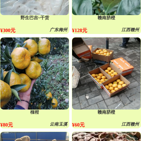
野生巴吉~干货
赣南脐橙
广东梅州
江西赣州
¥300元
¥128元
椪柑
赣南脐橙
云南玉溪
江西赣州
¥80元
¥60元