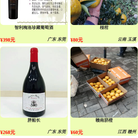
智利梅洛珍藏葡萄酒
椪柑
广东 东莞
云南 玉溪
¥398元
¥80元
胖船长
赣南脐橙
广东 东莞
江西 赣州
¥268元
¥60元