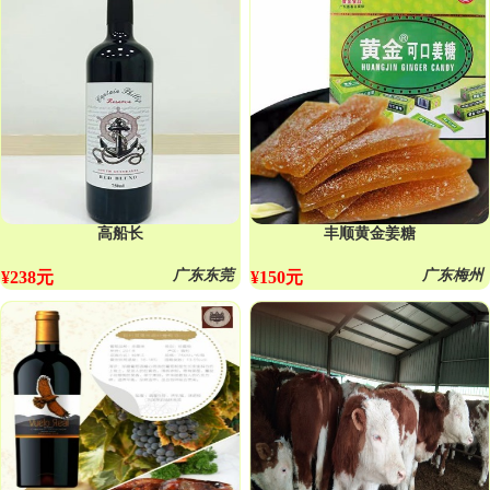
高船长
丰顺黄金姜糖
广东东莞
广东梅州
¥238元
¥150元