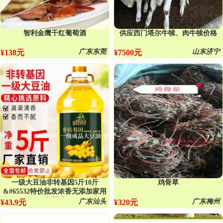
智利金鹰干红葡萄酒
供应西门塔尔牛犊、肉牛犊价格
广东东莞
山东济宁
¥138元
¥7500元
一级大豆油非转基因5斤10斤
鸡骨草
&#65532特价批发浓香无添加家用
食用油
广东汕头
广东梅州
¥43.9元
¥320元