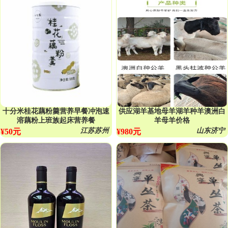
十分米桂花藕粉羹营养早餐冲泡速
供应湖羊基地母羊湖羊种羊澳洲白
溶藕粉上班族起床营养餐
羊母羊价格
江苏苏州
山东济宁
¥50元
¥980元