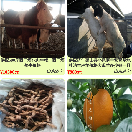
供应500斤西门塔尔肉牛犊、西门塔
供应济宁梁山县小尾寒羊繁育基地
尔牛价格
杜泊羊种羊价格大母羊多少钱一只
山东济宁
山东济宁
¥10500元
¥980元