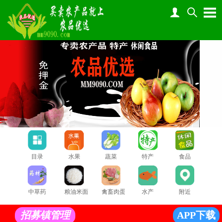
目录
水果
蔬菜
特产
食品
中草药
粮油米面
禽畜肉蛋
水产
附近
招募镇管理
APP下载