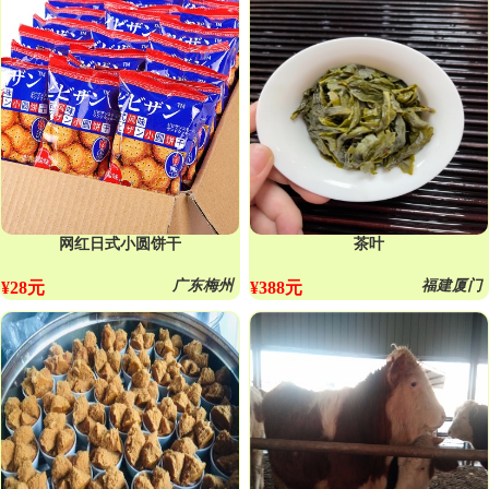
网红日式小圆饼干
茶叶
广东梅州
福建厦门
¥28元
¥388元