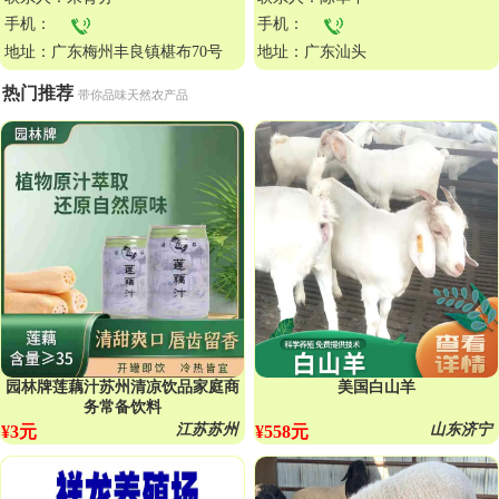
手机：
手机：
地址：广东梅州丰良镇椹布70号
地址：广东汕头
热门推荐
带你品味天然农产品
园林牌莲藕汁苏州清凉饮品家庭商
美国白山羊
务常备饮料
江苏苏州
山东济宁
¥3元
¥558元