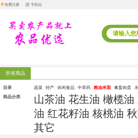
免费注册
手机站
所有商品
目录
蔬菜
特产
休闲食品
中草药
粮油米面
禽畜肉蛋
山茶油
花生油
橄榄油
商品分类
油
红花籽油
核桃油
秋
其它