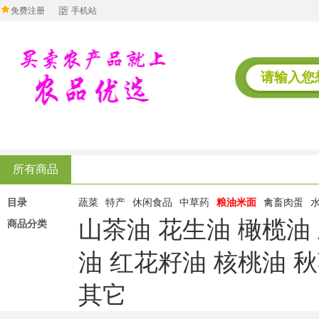
免费注册
手机站
所有商品
目录
蔬菜
特产
休闲食品
中草药
粮油米面
禽畜肉蛋
山茶油
花生油
橄榄油
商品分类
油
红花籽油
核桃油
秋
其它