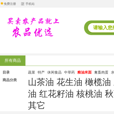
免费注册
手机站
所有商品
目录
蔬菜
特产
休闲食品
中草药
粮油米面
禽畜肉蛋
山茶油
花生油
橄榄油
商品分类
油
红花籽油
核桃油
秋
其它