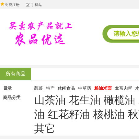
免费注册
手机站
所有商品
目录
蔬菜
特产
休闲食品
中草药
粮油米面
禽畜肉蛋
山茶油
花生油
橄榄油
商品分类
油
红花籽油
核桃油
秋
其它