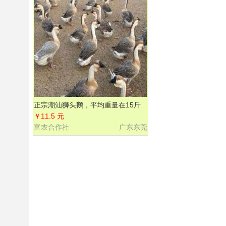
正宗潮汕狮头鹅，平均重量在15斤
左右
￥11.5 元
富农合作社
广东东莞