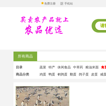
免费注册
手机站
所有商品
目录
蔬菜
特产
休闲食品
中草药
粮油米面
禽
商品分类
鸡蛋
鸭蛋
鹌鹑蛋
鹅蛋
鸽子蛋
皮蛋
咸