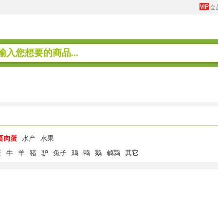
会
畜肉蛋
水产
水果
蛋
牛
羊
猪
驴
兔子
鸡
鸭
鹅
鹌鹑
其它