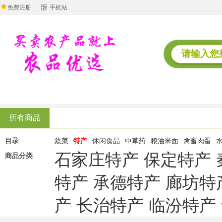
免费注册
手机站
所有商品
目录
蔬菜
特产
休闲食品
中草药
粮油米面
禽畜肉蛋
石家庄特产
保定特产
商品分类
特产
承德特产
廊坊特
产
长治特产
临汾特产