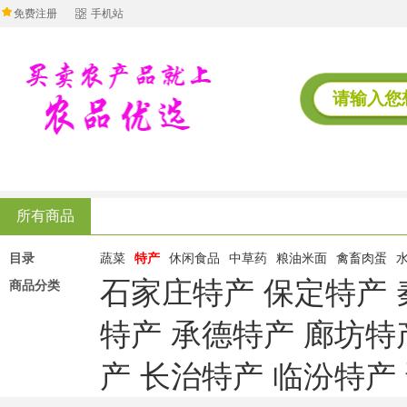
免费注册
手机站
所有商品
目录
蔬菜
特产
休闲食品
中草药
粮油米面
禽畜肉蛋
石家庄特产
保定特产
商品分类
特产
承德特产
廊坊特
产
长治特产
临汾特产